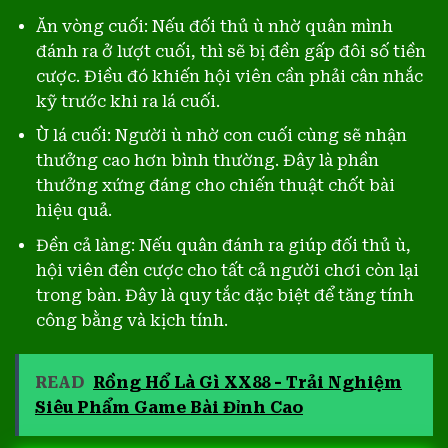
Ăn vòng cuối: Nếu đối thủ ù nhờ quân mình
đánh ra ở lượt cuối, thì sẽ bị đền gấp đôi số tiền
cược. Điều đó khiến hội viên cần phải cân nhắc
kỹ trước khi ra lá cuối.
Ù lá cuối: Người ù nhờ con cuối cùng sẽ nhận
thưởng cao hơn bình thường. Đây là phần
thưởng xứng đáng cho chiến thuật chốt bài
hiệu quả.
Đền cả làng: Nếu quân đánh ra giúp đối thủ ù,
hội viên đền cược cho tất cả người chơi còn lại
trong bàn. Đây là quy tắc đặc biệt để tăng tính
công bằng và kịch tính.
READ
Rồng Hổ Là Gì XX88 - Trải Nghiệm
Siêu Phẩm Game Bài Đỉnh Cao