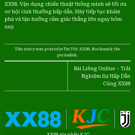
XX88. Vận dụng chiến thuật thông minh sẽ tối ưu
cơ hội rinh thưởng hấp dẫn. Hãy tiếp tục khám
phá và tận hưởng cảm giác thắng lớn ngay hôm
nay.
This entry was posted in
Tin Tức XX88
. Bookmark the
permalink
.
Bài Liêng Online – Trải
Nghiệm Sự Hấp Dẫn
Cùng XX88
XX88 gia nhập KJC