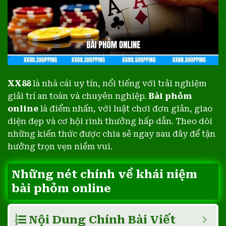
XX88
là nhà cái uy tín, nổi tiếng với trải nghiệm
giải trí an toàn và chuyên nghiệp.
Bài phỏm
online
là điểm nhấn, với luật chơi đơn giản, giao
diện đẹp và cơ hội rinh thưởng hấp dẫn. Theo dõi
những kiến thức được chia sẻ ngay sau đây để tận
hưởng trọn vẹn niềm vui.
Những nét chính về khái niệm
bài phỏm online
Nội Dung Chính Bài Viết