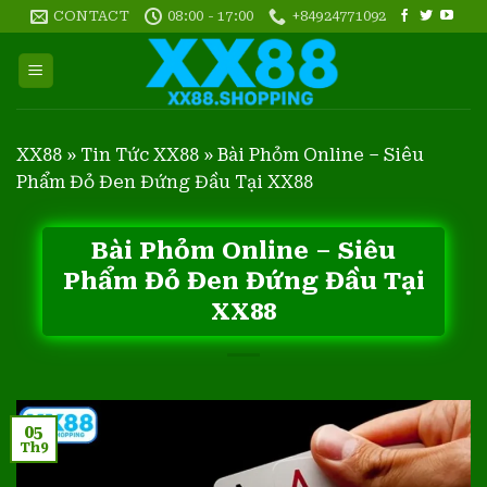
Skip
CONTACT
08:00 - 17:00
+84924771092
to
content
XX88
»
Tin Tức XX88
»
Bài Phỏm Online – Siêu
Phẩm Đỏ Đen Đứng Đầu Tại XX88
Bài Phỏm Online – Siêu
Phẩm Đỏ Đen Đứng Đầu Tại
XX88
05
Th9