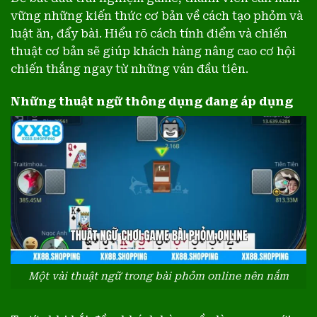
vững những kiến thức cơ bản về cách tạo phỏm và
luật ăn, đẩy bài. Hiểu rõ cách tính điểm và chiến
thuật cơ bản sẽ giúp khách hàng nâng cao cơ hội
chiến thắng ngay từ những ván đầu tiên.
Những thuật ngữ thông dụng đang áp dụng
Một vài thuật ngữ trong bài phỏm online nên nắm