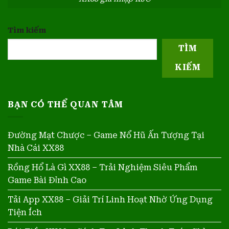
Tìm kiếm
TÌM
KIẾM
BẠN CÓ THỂ QUAN TÂM
Đường Mạt Chược – Game Nổ Hũ Ấn Tượng Tại
Nhà Cái XX88
Rồng Hổ Là Gì XX88 – Trải Nghiệm Siêu Phẩm
Game Bài Đỉnh Cao
Tải App XX88 – Giải Trí Linh Hoạt Nhờ Ứng Dụng
Tiện Ích